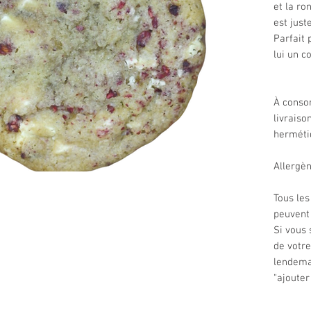
et la ro
est just
Parfait 
lui un c
À conso
livraiso
herméti
Allergèn
Tous les
peuvent 
Si vous 
de votr
lendemai
"ajouter