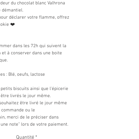
ndeur du chocolat blanc Valhrona
e démantiel.
pour déclarer votre flamme, offrez
ookie ❤️
mmer dans les 72h qui suivent la
n et à conserver dans une boite
que.
es : Blé, oeufs, lactose
 petits biscuits ainsi que l'épicerie
être livrés le jour même.
souhaitez être livré le jour même
e commande ou le
n, merci de le préciser dans
 une note" lors de votre paiement.
Quantité
*