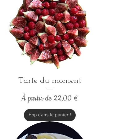
Tarte du moment
Prix promotionnel
À partir de
22,00 €
Hop dans le panier !