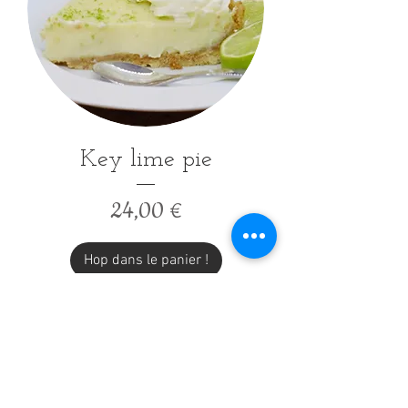
Key lime pie
Prix
24,00 €
Hop dans le panier !