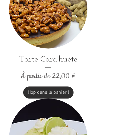
Tarte Cara'huète
Prix promotionnel
À partir de
22,00 €
Hop dans le panier !