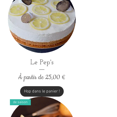
Le Pep's
Prix promotionnel
À partir de
25,00 €
Hop dans le panier !
de saison