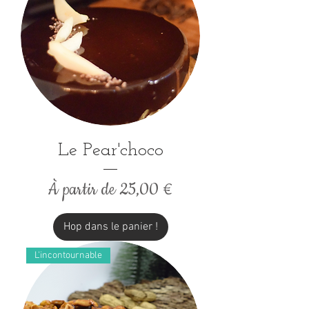
Le Pear'choco
Prix promotionnel
À partir de
25,00 €
Hop dans le panier !
L'incontournable